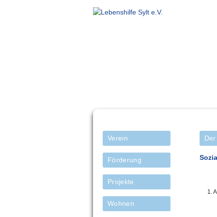
Navigation
Verein
Der
überspringen
Sozia
Förderung
Projekte
1. 
Wohnen