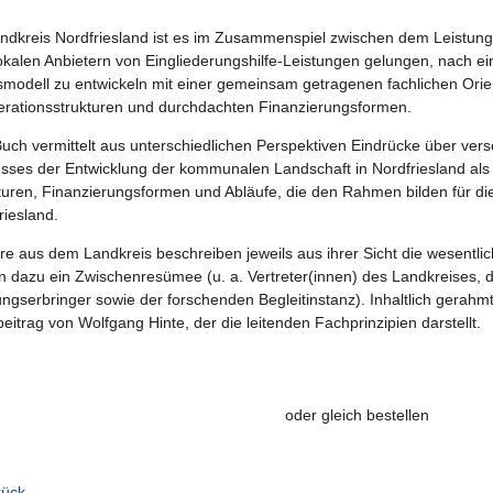
ndkreis Nordfriesland ist es im Zusammenspiel zwischen dem Leistung
okalen Anbietern von Eingliederungshilfe-Leistungen gelungen, nach e
smodell zu entwickeln mit einer gemeinsam getragenen fachlichen Orien
rationsstrukturen und durchdachten Finanzierungsformen.
uch vermittelt aus unterschiedlichen Perspektiven Eindrücke über ver
sses der Entwicklung der kommunalen Landschaft in Nordfriesland als 
turen, Finanzierungsformen und Abläufe, die den Rahmen bilden für die
riesland.
re aus dem Landkreis beschreiben jeweils aus ihrer Sicht die wesentlic
n dazu ein Zwischenresümee (u. a. Vertreter(innen) des Landkreises, 
ungserbringer sowie der forschenden Begleitinstanz). Inhaltlich gerahmt
eitrag von Wolfgang Hinte, der die leitenden Fachprinzipien darstellt.
oder gleich bestellen
rück