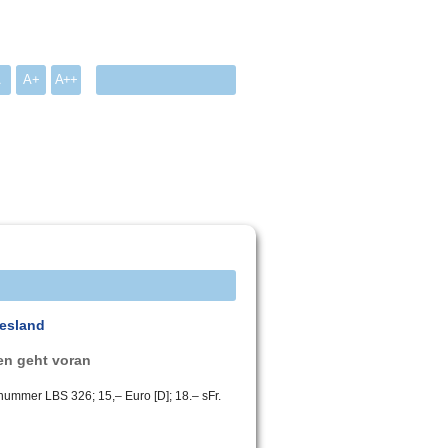
A
A+
A++
iesland
en geht voran
lnummer LBS 326; 15,– Euro [D]; 18.– sFr.