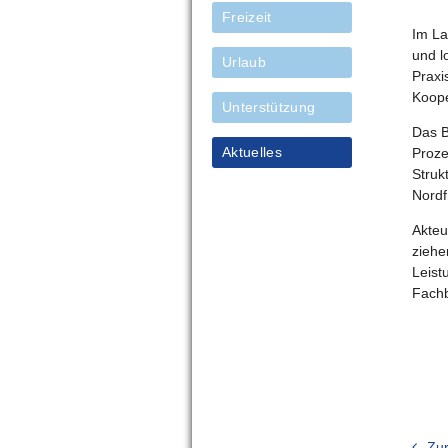
Freizeit
Im La
und l
Urlaub
Praxi
Koope
Unterstützung
Das B
Aktuelles
Proze
Struk
Nordf
Akteu
ziehe
Leist
Fachb
Zu