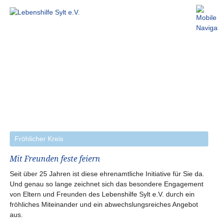
NAVIGATION
ÜBERSPRINGEN
START
VEREIN
FÖRDERUNG
PROJEKTE
WOHNEN
FREIZEIT
URLAUB
UNTERSTÜTZUNG
AKTUELLES
NEWS
|
PRESSE
Fröhlicher Kreis
IMPRESSUM
KONTAKT
Mit Freunden feste feiern
ANFAHRT
Seit über 25 Jahren ist diese ehrenamtliche Initiative für Sie da.
Und genau so lange zeichnet sich das besondere Engagement
von Eltern und Freunden des Lebenshilfe Sylt e.V. durch ein
fröhliches Miteinander und ein abwechslungsreiches Angebot
aus.